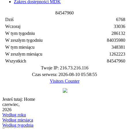
Zakres dostępności MDK
8
4
5
4
7
9
6
0
Dziś
6768
Wczoraj
33036
W tym tygodniu
286132
W zeszłym tygodniu
84035980
W tym miesiącu
348381
W zeszłym miesiącu
1262223
Wszystkich
84547960
Twoje IP: 216.73.216.116
Czas serwera: 2026-08-10 05:58:55
Visitors Counter
Jesteś tutaj:
Home
czerwiec,
2026
Według roku
Według miesiąca
Według tygodnia