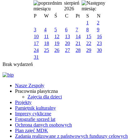
sierpień
2026
P
W
Ś
C
Pt
S
N
1
2
3
4
5
6
7
8
9
10
11
12
13
14
15
16
17
18
19
20
21
22
23
24
25
26
27
28
29
30
31
Brak wydarzeń
Nasze Zespoły
Pracownia plasytczna
Zajęcia dla dzieci
Projekty
Pamiętnik kulturalny
Imprezy cykliczne
Fotografie sprzed lat
Ochrona danych osobowych
Plan zajęć MDK
Zadania realizowane z państwowych funduszy celowych