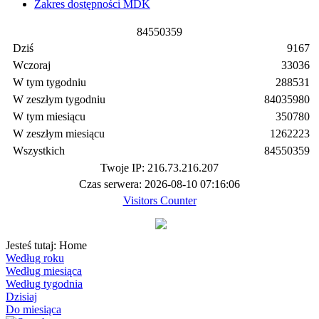
Zakres dostępności MDK
8
4
5
5
0
3
5
9
Dziś
9167
Wczoraj
33036
W tym tygodniu
288531
W zeszłym tygodniu
84035980
W tym miesiącu
350780
W zeszłym miesiącu
1262223
Wszystkich
84550359
Twoje IP: 216.73.216.207
Czas serwera: 2026-08-10 07:16:06
Visitors Counter
Jesteś tutaj:
Home
Według roku
Według miesiąca
Według tygodnia
Dzisiaj
Do miesiąca