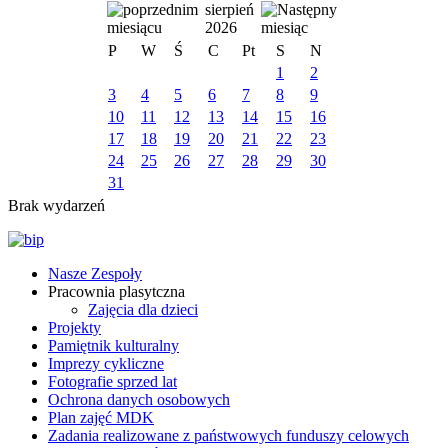
sierpień
2026
P
W
Ś
C
Pt
S
N
1
2
3
4
5
6
7
8
9
10
11
12
13
14
15
16
17
18
19
20
21
22
23
24
25
26
27
28
29
30
31
Brak wydarzeń
Nasze Zespoły
Pracownia plasytczna
Zajęcia dla dzieci
Projekty
Pamiętnik kulturalny
Imprezy cykliczne
Fotografie sprzed lat
Ochrona danych osobowych
Plan zajęć MDK
Zadania realizowane z państwowych funduszy celowych