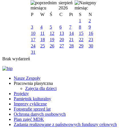
sierpień
2026
P
W
Ś
C
Pt
S
N
1
2
3
4
5
6
7
8
9
10
11
12
13
14
15
16
17
18
19
20
21
22
23
24
25
26
27
28
29
30
31
Brak wydarzeń
Nasze Zespoły
Pracownia plasytczna
Zajęcia dla dzieci
Projekty
Pamiętnik kulturalny
Imprezy cykliczne
Fotografie sprzed lat
Ochrona danych osobowych
Plan zajęć MDK
Zadania realizowane z państwowych funduszy celowych