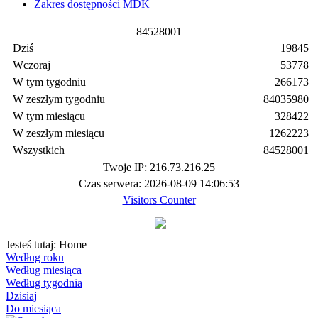
Zakres dostępności MDK
8
4
5
2
8
0
0
1
Dziś
19845
Wczoraj
53778
W tym tygodniu
266173
W zeszłym tygodniu
84035980
W tym miesiącu
328422
W zeszłym miesiącu
1262223
Wszystkich
84528001
Twoje IP: 216.73.216.25
Czas serwera: 2026-08-09 14:06:53
Visitors Counter
Jesteś tutaj:
Home
Według roku
Według miesiąca
Według tygodnia
Dzisiaj
Do miesiąca