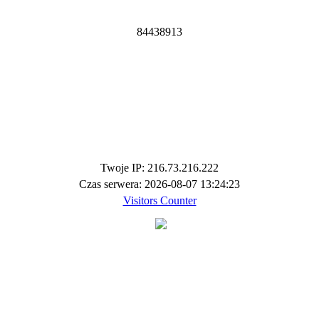
8
4
4
3
8
9
1
3
Twoje IP: 216.73.216.222
Czas serwera: 2026-08-07 13:24:23
Visitors Counter