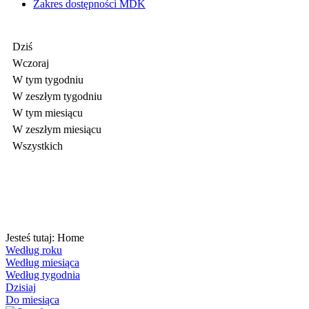
Zakres dostępności MDK
Dziś
Wczoraj
W tym tygodniu
W zeszłym tygodniu
W tym miesiącu
W zeszłym miesiącu
Wszystkich
Jesteś tutaj:
Home
Według roku
Według miesiąca
Według tygodnia
Dzisiaj
Do miesiąca