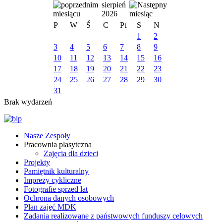
sierpień
2026
P
W
Ś
C
Pt
S
N
1
2
3
4
5
6
7
8
9
10
11
12
13
14
15
16
17
18
19
20
21
22
23
24
25
26
27
28
29
30
31
Brak wydarzeń
Nasze Zespoły
Pracownia plasytczna
Zajęcia dla dzieci
Projekty
Pamiętnik kulturalny
Imprezy cykliczne
Fotografie sprzed lat
Ochrona danych osobowych
Plan zajęć MDK
Zadania realizowane z państwowych funduszy celowych