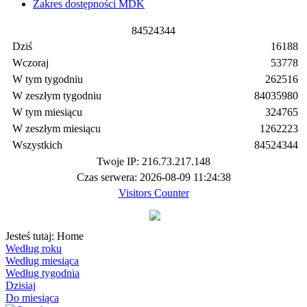
Zakres dostępności MDK
8
4
5
2
4
3
4
4
Dziś
16188
Wczoraj
53778
W tym tygodniu
262516
W zeszłym tygodniu
84035980
W tym miesiącu
324765
W zeszłym miesiącu
1262223
Wszystkich
84524344
Twoje IP: 216.73.217.148
Czas serwera: 2026-08-09 11:24:38
Visitors Counter
Jesteś tutaj:
Home
Według roku
Według miesiąca
Według tygodnia
Dzisiaj
Do miesiąca