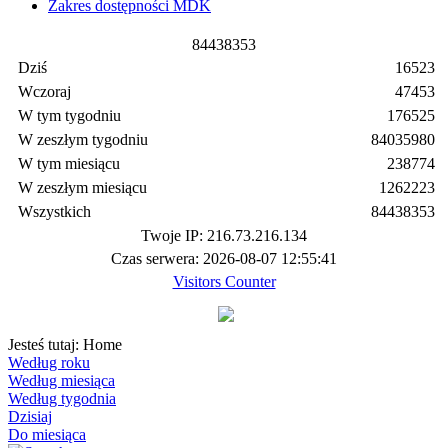
Zakres dostępności MDK
8
4
4
3
8
3
5
3
Dziś
16523
Wczoraj
47453
W tym tygodniu
176525
W zeszłym tygodniu
84035980
W tym miesiącu
238774
W zeszłym miesiącu
1262223
Wszystkich
84438353
Twoje IP: 216.73.216.134
Czas serwera: 2026-08-07 12:55:41
Visitors Counter
Jesteś tutaj:
Home
Według roku
Według miesiąca
Według tygodnia
Dzisiaj
Do miesiąca