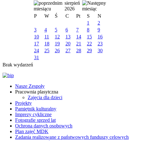
sierpień
2026
P
W
Ś
C
Pt
S
N
1
2
3
4
5
6
7
8
9
10
11
12
13
14
15
16
17
18
19
20
21
22
23
24
25
26
27
28
29
30
31
Brak wydarzeń
Nasze Zespoły
Pracownia plasytczna
Zajęcia dla dzieci
Projekty
Pamiętnik kulturalny
Imprezy cykliczne
Fotografie sprzed lat
Ochrona danych osobowych
Plan zajęć MDK
Zadania realizowane z państwowych funduszy celowych