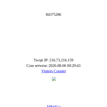
8
4
3
7
5
2
8
6
Twoje IP: 216.73.216.159
Czas serwera: 2026-08-06 00:29:43
Visitors Counter
kliknij>>