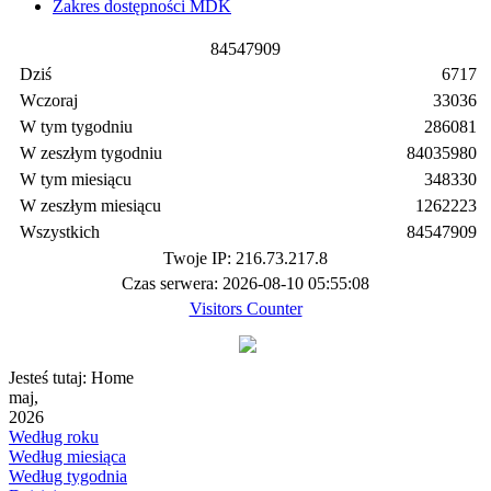
Zakres dostępności MDK
8
4
5
4
7
9
0
9
Dziś
6717
Wczoraj
33036
W tym tygodniu
286081
W zeszłym tygodniu
84035980
W tym miesiącu
348330
W zeszłym miesiącu
1262223
Wszystkich
84547909
Twoje IP: 216.73.217.8
Czas serwera: 2026-08-10 05:55:08
Visitors Counter
Jesteś tutaj:
Home
maj,
2026
Według roku
Według miesiąca
Według tygodnia