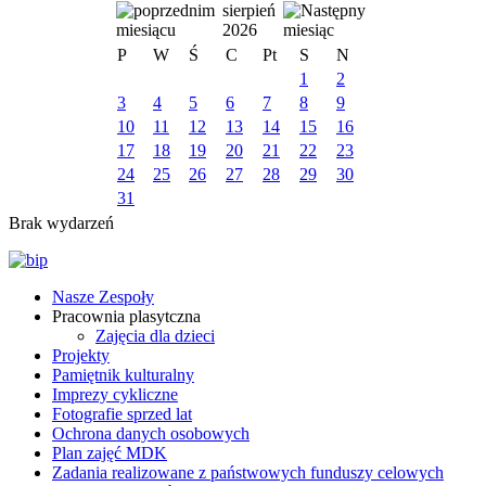
sierpień
2026
P
W
Ś
C
Pt
S
N
1
2
3
4
5
6
7
8
9
10
11
12
13
14
15
16
17
18
19
20
21
22
23
24
25
26
27
28
29
30
31
Brak wydarzeń
Nasze Zespoły
Pracownia plasytczna
Zajęcia dla dzieci
Projekty
Pamiętnik kulturalny
Imprezy cykliczne
Fotografie sprzed lat
Ochrona danych osobowych
Plan zajęć MDK
Zadania realizowane z państwowych funduszy celowych