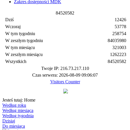
Zakres dostępności MDK
8
4
5
2
0
5
8
2
Dziś
12426
Wczoraj
53778
W tym tygodniu
258754
W zeszłym tygodniu
84035980
W tym miesiącu
321003
W zeszłym miesiącu
1262223
Wszystkich
84520582
Twoje IP: 216.73.217.110
Czas serwera: 2026-08-09 09:06:07
Visitors Counter
Jesteś tutaj:
Home
Według roku
Według miesiąca
Według tygodnia
Dzisiaj
Do miesiąca