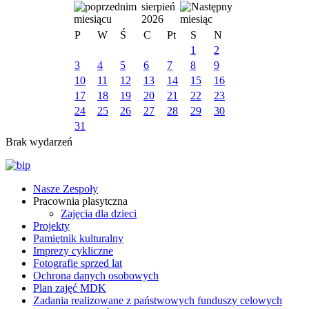
sierpień
2026
P
W
Ś
C
Pt
S
N
1
2
3
4
5
6
7
8
9
10
11
12
13
14
15
16
17
18
19
20
21
22
23
24
25
26
27
28
29
30
31
Brak wydarzeń
Nasze Zespoły
Pracownia plasytczna
Zajęcia dla dzieci
Projekty
Pamiętnik kulturalny
Imprezy cykliczne
Fotografie sprzed lat
Ochrona danych osobowych
Plan zajęć MDK
Zadania realizowane z państwowych funduszy celowych