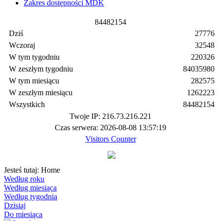
Zakres dostępności MDK
8
4
4
8
2
1
5
4
Dziś
27776
Wczoraj
32548
W tym tygodniu
220326
W zeszłym tygodniu
84035980
W tym miesiącu
282575
W zeszłym miesiącu
1262223
Wszystkich
84482154
Twoje IP: 216.73.216.221
Czas serwera: 2026-08-08 13:57:19
Visitors Counter
Jesteś tutaj:
Home
Według roku
Według miesiąca
Według tygodnia
Dzisiaj
Do miesiąca