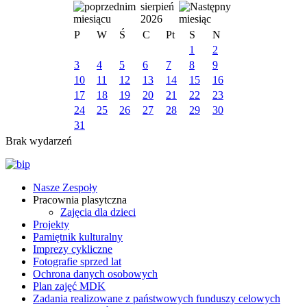
sierpień
2026
P
W
Ś
C
Pt
S
N
1
2
3
4
5
6
7
8
9
10
11
12
13
14
15
16
17
18
19
20
21
22
23
24
25
26
27
28
29
30
31
Brak wydarzeń
Nasze Zespoły
Pracownia plasytczna
Zajęcia dla dzieci
Projekty
Pamiętnik kulturalny
Imprezy cykliczne
Fotografie sprzed lat
Ochrona danych osobowych
Plan zajęć MDK
Zadania realizowane z państwowych funduszy celowych