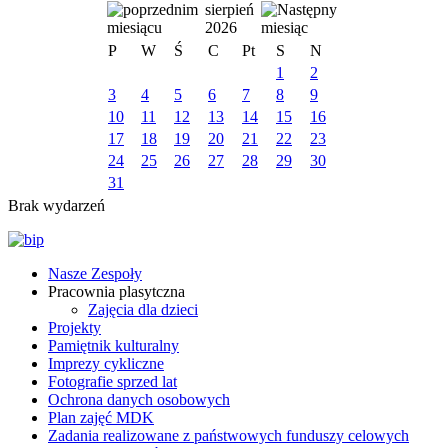
sierpień
2026
P
W
Ś
C
Pt
S
N
1
2
3
4
5
6
7
8
9
10
11
12
13
14
15
16
17
18
19
20
21
22
23
24
25
26
27
28
29
30
31
Brak wydarzeń
Nasze Zespoły
Pracownia plasytczna
Zajęcia dla dzieci
Projekty
Pamiętnik kulturalny
Imprezy cykliczne
Fotografie sprzed lat
Ochrona danych osobowych
Plan zajęć MDK
Zadania realizowane z państwowych funduszy celowych