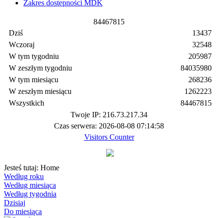
Zakres dostępności MDK
8
4
4
6
7
8
1
5
Dziś
13437
Wczoraj
32548
W tym tygodniu
205987
W zeszłym tygodniu
84035980
W tym miesiącu
268236
W zeszłym miesiącu
1262223
Wszystkich
84467815
Twoje IP: 216.73.217.34
Czas serwera: 2026-08-08 07:14:58
Visitors Counter
Jesteś tutaj:
Home
Według roku
Według miesiąca
Według tygodnia
Dzisiaj
Do miesiąca