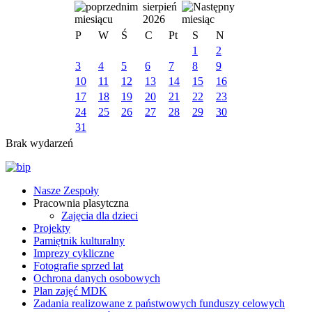
sierpień
2026
P
W
Ś
C
Pt
S
N
1
2
3
4
5
6
7
8
9
10
11
12
13
14
15
16
17
18
19
20
21
22
23
24
25
26
27
28
29
30
31
Brak wydarzeń
Nasze Zespoły
Pracownia plasytczna
Zajęcia dla dzieci
Projekty
Pamiętnik kulturalny
Imprezy cykliczne
Fotografie sprzed lat
Ochrona danych osobowych
Plan zajęć MDK
Zadania realizowane z państwowych funduszy celowych