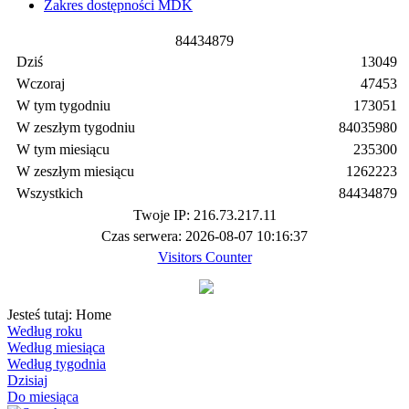
Zakres dostępności MDK
8
4
4
3
4
8
7
9
Dziś
13049
Wczoraj
47453
W tym tygodniu
173051
W zeszłym tygodniu
84035980
W tym miesiącu
235300
W zeszłym miesiącu
1262223
Wszystkich
84434879
Twoje IP: 216.73.217.11
Czas serwera: 2026-08-07 10:16:37
Visitors Counter
Jesteś tutaj:
Home
Według roku
Według miesiąca
Według tygodnia
Dzisiaj
Do miesiąca