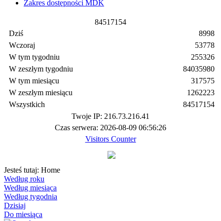
Zakres dostępności MDK
8
4
5
1
7
1
5
4
Dziś
8998
Wczoraj
53778
W tym tygodniu
255326
W zeszłym tygodniu
84035980
W tym miesiącu
317575
W zeszłym miesiącu
1262223
Wszystkich
84517154
Twoje IP: 216.73.216.41
Czas serwera: 2026-08-09 06:56:26
Visitors Counter
Jesteś tutaj:
Home
Według roku
Według miesiąca
Według tygodnia
Dzisiaj
Do miesiąca