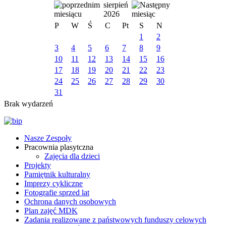
sierpień
2026
P
W
Ś
C
Pt
S
N
1
2
3
4
5
6
7
8
9
10
11
12
13
14
15
16
17
18
19
20
21
22
23
24
25
26
27
28
29
30
31
Brak wydarzeń
Nasze Zespoły
Pracownia plasytczna
Zajęcia dla dzieci
Projekty
Pamiętnik kulturalny
Imprezy cykliczne
Fotografie sprzed lat
Ochrona danych osobowych
Plan zajęć MDK
Zadania realizowane z państwowych funduszy celowych