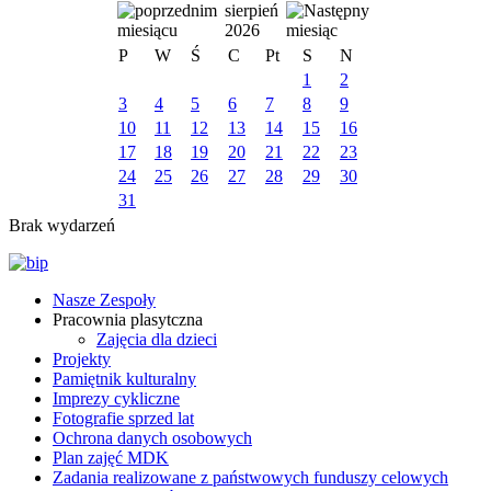
sierpień
2026
P
W
Ś
C
Pt
S
N
1
2
3
4
5
6
7
8
9
10
11
12
13
14
15
16
17
18
19
20
21
22
23
24
25
26
27
28
29
30
31
Brak wydarzeń
Nasze Zespoły
Pracownia plasytczna
Zajęcia dla dzieci
Projekty
Pamiętnik kulturalny
Imprezy cykliczne
Fotografie sprzed lat
Ochrona danych osobowych
Plan zajęć MDK
Zadania realizowane z państwowych funduszy celowych