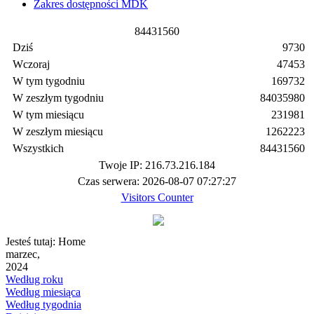
Zakres dostępności MDK
8
4
4
3
1
5
6
0
Dziś
9730
Wczoraj
47453
W tym tygodniu
169732
W zeszłym tygodniu
84035980
W tym miesiącu
231981
W zeszłym miesiącu
1262223
Wszystkich
84431560
Twoje IP: 216.73.216.184
Czas serwera: 2026-08-07 07:27:27
Visitors Counter
Jesteś tutaj:
Home
marzec,
2024
Według roku
Według miesiąca
Według tygodnia