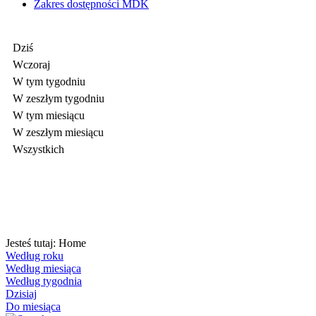
Zakres dostępności MDK
Dziś
Wczoraj
W tym tygodniu
W zeszłym tygodniu
W tym miesiącu
W zeszłym miesiącu
Wszystkich
Jesteś tutaj:
Home
Według roku
Według miesiąca
Według tygodnia
Dzisiaj
Do miesiąca