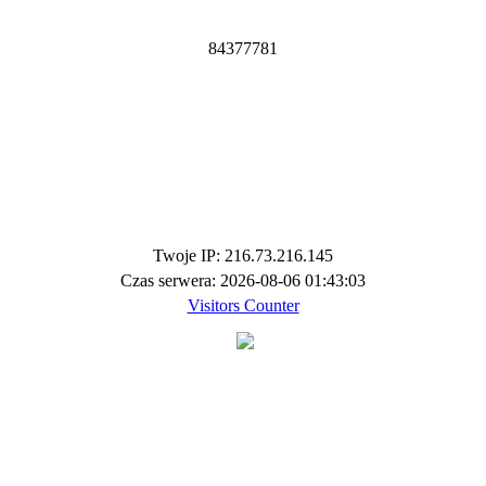
8
4
3
7
7
7
8
1
Twoje IP: 216.73.216.145
Czas serwera: 2026-08-06 01:43:03
Visitors Counter