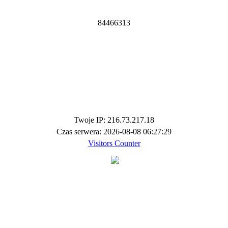
8
4
4
6
6
3
1
3
Twoje IP: 216.73.217.18
Czas serwera: 2026-08-08 06:27:29
Visitors Counter