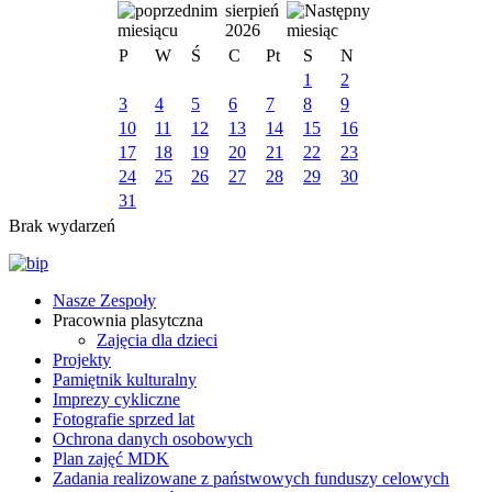
sierpień
2026
P
W
Ś
C
Pt
S
N
1
2
3
4
5
6
7
8
9
10
11
12
13
14
15
16
17
18
19
20
21
22
23
24
25
26
27
28
29
30
31
Brak wydarzeń
Nasze Zespoły
Pracownia plasytczna
Zajęcia dla dzieci
Projekty
Pamiętnik kulturalny
Imprezy cykliczne
Fotografie sprzed lat
Ochrona danych osobowych
Plan zajęć MDK
Zadania realizowane z państwowych funduszy celowych