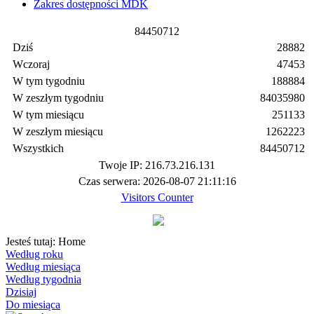
Zakres dostępności MDK
8
4
4
5
0
7
1
2
Dziś
28882
Wczoraj
47453
W tym tygodniu
188884
W zeszłym tygodniu
84035980
W tym miesiącu
251133
W zeszłym miesiącu
1262223
Wszystkich
84450712
Twoje IP: 216.73.216.131
Czas serwera: 2026-08-07 21:11:16
Visitors Counter
Jesteś tutaj:
Home
Według roku
Według miesiąca
Według tygodnia
Dzisiaj
Do miesiąca