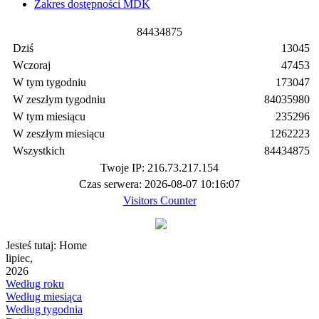
Zakres dostępności MDK
8
4
4
3
4
8
7
5
Dziś
13045
Wczoraj
47453
W tym tygodniu
173047
W zeszłym tygodniu
84035980
W tym miesiącu
235296
W zeszłym miesiącu
1262223
Wszystkich
84434875
Twoje IP: 216.73.217.154
Czas serwera: 2026-08-07 10:16:07
Visitors Counter
Jesteś tutaj:
Home
lipiec,
2026
Według roku
Według miesiąca
Według tygodnia