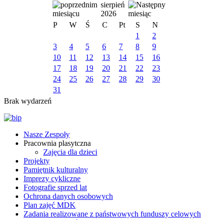
sierpień
2026
P
W
Ś
C
Pt
S
N
1
2
3
4
5
6
7
8
9
10
11
12
13
14
15
16
17
18
19
20
21
22
23
24
25
26
27
28
29
30
31
Brak wydarzeń
Nasze Zespoły
Pracownia plasytczna
Zajęcia dla dzieci
Projekty
Pamiętnik kulturalny
Imprezy cykliczne
Fotografie sprzed lat
Ochrona danych osobowych
Plan zajęć MDK
Zadania realizowane z państwowych funduszy celowych