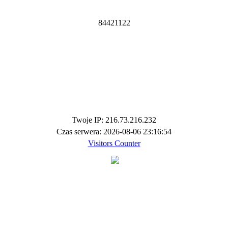
8
4
4
2
1
1
2
2
Twoje IP: 216.73.216.232
Czas serwera: 2026-08-06 23:16:54
Visitors Counter