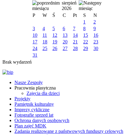
sierpień
2026
P
W
Ś
C
Pt
S
N
1
2
3
4
5
6
7
8
9
10
11
12
13
14
15
16
17
18
19
20
21
22
23
24
25
26
27
28
29
30
31
Brak wydarzeń
Nasze Zespoły
Pracownia plasytczna
Zajęcia dla dzieci
Projekty
Pamiętnik kulturalny
Imprezy cykliczne
Fotografie sprzed lat
Ochrona danych osobowych
Plan zajęć MDK
Zadania realizowane z państwowych funduszy celowych