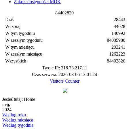
Zakres dostępności MDK
8
4
4
0
2
8
2
0
Dziś
28443
Wczoraj
44628
W tym tygodniu
140992
W zeszłym tygodniu
84035980
W tym miesiącu
203241
W zeszłym miesiącu
1262223
Wszystkich
84402820
Twoje IP: 216.73.217.11
Czas serwera: 2026-08-06 13:01:24
Visitors Counter
Jesteś tutaj:
Home
maj,
2024
Według roku
Według miesiąca
Według tygodnia