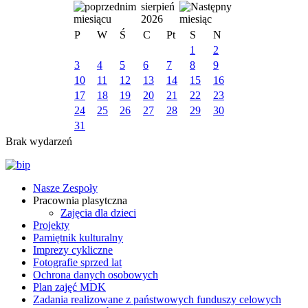
sierpień
2026
P
W
Ś
C
Pt
S
N
1
2
3
4
5
6
7
8
9
10
11
12
13
14
15
16
17
18
19
20
21
22
23
24
25
26
27
28
29
30
31
Brak wydarzeń
Nasze Zespoły
Pracownia plasytczna
Zajęcia dla dzieci
Projekty
Pamiętnik kulturalny
Imprezy cykliczne
Fotografie sprzed lat
Ochrona danych osobowych
Plan zajęć MDK
Zadania realizowane z państwowych funduszy celowych