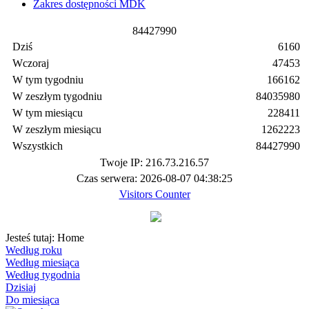
Zakres dostępności MDK
8
4
4
2
7
9
9
0
Dziś
6160
Wczoraj
47453
W tym tygodniu
166162
W zeszłym tygodniu
84035980
W tym miesiącu
228411
W zeszłym miesiącu
1262223
Wszystkich
84427990
Twoje IP: 216.73.216.57
Czas serwera: 2026-08-07 04:38:25
Visitors Counter
Jesteś tutaj:
Home
Według roku
Według miesiąca
Według tygodnia
Dzisiaj
Do miesiąca