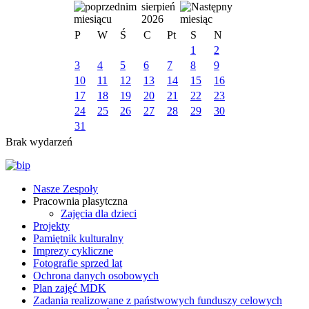
sierpień
2026
P
W
Ś
C
Pt
S
N
1
2
3
4
5
6
7
8
9
10
11
12
13
14
15
16
17
18
19
20
21
22
23
24
25
26
27
28
29
30
31
Brak wydarzeń
Nasze Zespoły
Pracownia plasytczna
Zajęcia dla dzieci
Projekty
Pamiętnik kulturalny
Imprezy cykliczne
Fotografie sprzed lat
Ochrona danych osobowych
Plan zajęć MDK
Zadania realizowane z państwowych funduszy celowych