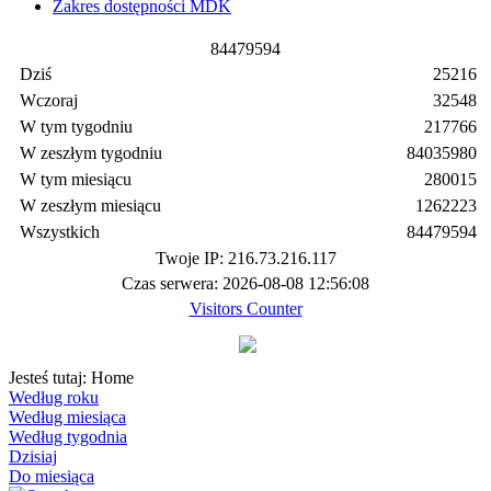
Zakres dostępności MDK
8
4
4
7
9
5
9
4
Dziś
25216
Wczoraj
32548
W tym tygodniu
217766
W zeszłym tygodniu
84035980
W tym miesiącu
280015
W zeszłym miesiącu
1262223
Wszystkich
84479594
Twoje IP: 216.73.216.117
Czas serwera: 2026-08-08 12:56:08
Visitors Counter
Jesteś tutaj:
Home
Według roku
Według miesiąca
Według tygodnia
Dzisiaj
Do miesiąca