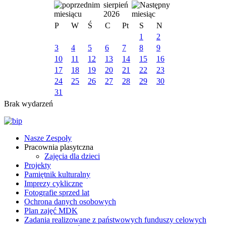
sierpień
2026
P
W
Ś
C
Pt
S
N
1
2
3
4
5
6
7
8
9
10
11
12
13
14
15
16
17
18
19
20
21
22
23
24
25
26
27
28
29
30
31
Brak wydarzeń
Nasze Zespoły
Pracownia plasytczna
Zajęcia dla dzieci
Projekty
Pamiętnik kulturalny
Imprezy cykliczne
Fotografie sprzed lat
Ochrona danych osobowych
Plan zajęć MDK
Zadania realizowane z państwowych funduszy celowych