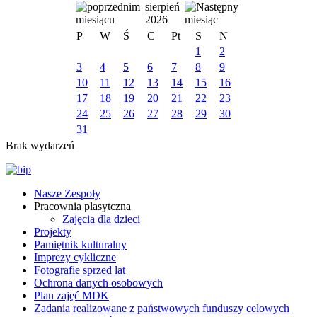
sierpień
2026
P
W
Ś
C
Pt
S
N
1
2
3
4
5
6
7
8
9
10
11
12
13
14
15
16
17
18
19
20
21
22
23
24
25
26
27
28
29
30
31
Brak wydarzeń
Nasze Zespoły
Pracownia plasytczna
Zajęcia dla dzieci
Projekty
Pamiętnik kulturalny
Imprezy cykliczne
Fotografie sprzed lat
Ochrona danych osobowych
Plan zajęć MDK
Zadania realizowane z państwowych funduszy celowych