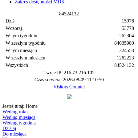
Zakres dostępności MDK
8
4
5
2
4
1
3
2
Dziś
15976
Wczoraj
53778
W tym tygodniu
262304
W zeszłym tygodniu
84035980
W tym miesiącu
324553
W zeszłym miesiącu
1262223
Wszystkich
84524132
Twoje IP: 216.73.216.105
Czas serwera: 2026-08-09 11:10:50
Visitors Counter
Jesteś tutaj:
Home
Według roku
Według miesiąca
Według tygodnia
Dzisiaj
Do miesiąca