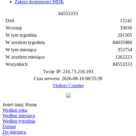
Zakres dostępności MDK
8
4
5
5
3
3
3
3
Dziś
12141
Wczoraj
33036
W tym tygodniu
291505
W zeszłym tygodniu
84035980
W tym miesiącu
353754
W zeszłym miesiącu
1262223
Wszystkich
84553333
Twoje IP: 216.73.216.193
Czas serwera: 2026-08-10 08:55:39
Visitors Counter
Jesteś tutaj:
Home
Według roku
Według miesiąca
Według tygodnia
Dzisiaj
Do miesiąca