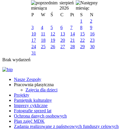
sierpień
2026
P
W
Ś
C
Pt
S
N
1
2
3
4
5
6
7
8
9
10
11
12
13
14
15
16
17
18
19
20
21
22
23
24
25
26
27
28
29
30
31
Brak wydarzeń
Nasze Zespoły
Pracownia plasytczna
Zajęcia dla dzieci
Projekty
Pamiętnik kulturalny
Imprezy cykliczne
Fotografie sprzed lat
Ochrona danych osobowych
Plan zajęć MDK
Zadania realizowane z państwowych funduszy celowych