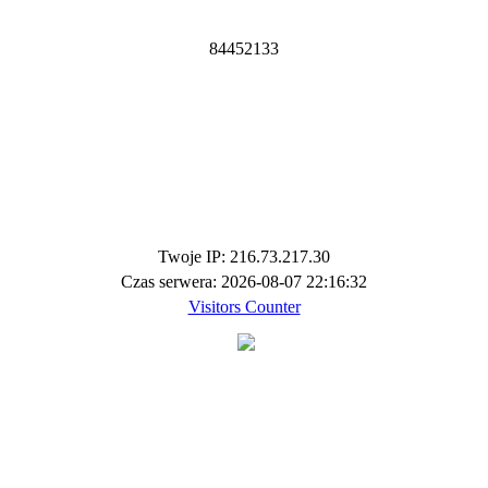
8
4
4
5
2
1
3
3
Twoje IP: 216.73.217.30
Czas serwera: 2026-08-07 22:16:32
Visitors Counter