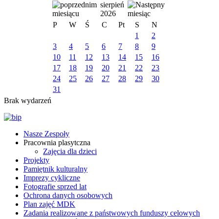
sierpień
2026
P
W
Ś
C
Pt
S
N
1
2
3
4
5
6
7
8
9
10
11
12
13
14
15
16
17
18
19
20
21
22
23
24
25
26
27
28
29
30
31
Brak wydarzeń
Nasze Zespoły
Pracownia plasytczna
Zajęcia dla dzieci
Projekty
Pamiętnik kulturalny
Imprezy cykliczne
Fotografie sprzed lat
Ochrona danych osobowych
Plan zajęć MDK
Zadania realizowane z państwowych funduszy celowych