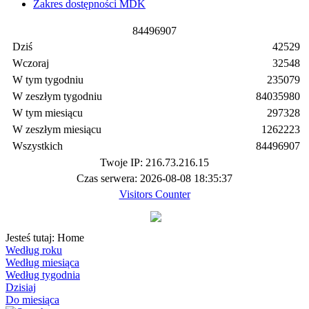
Zakres dostępności MDK
8
4
4
9
6
9
0
7
Dziś
42529
Wczoraj
32548
W tym tygodniu
235079
W zeszłym tygodniu
84035980
W tym miesiącu
297328
W zeszłym miesiącu
1262223
Wszystkich
84496907
Twoje IP: 216.73.216.15
Czas serwera: 2026-08-08 18:35:37
Visitors Counter
Jesteś tutaj:
Home
Według roku
Według miesiąca
Według tygodnia
Dzisiaj
Do miesiąca