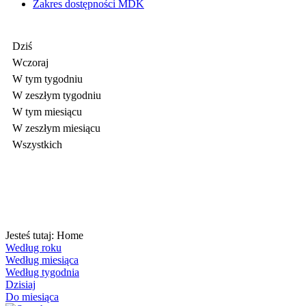
Zakres dostępności MDK
Dziś
Wczoraj
W tym tygodniu
W zeszłym tygodniu
W tym miesiącu
W zeszłym miesiącu
Wszystkich
Jesteś tutaj:
Home
Według roku
Według miesiąca
Według tygodnia
Dzisiaj
Do miesiąca