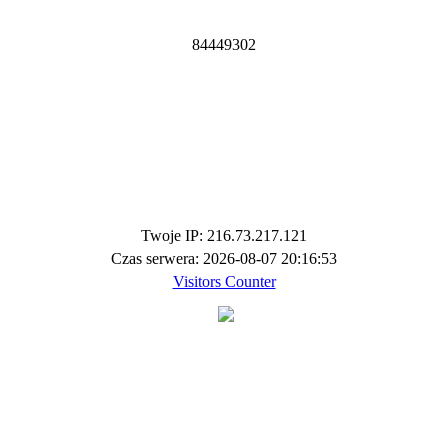
8
4
4
4
9
3
0
2
Twoje IP: 216.73.217.121
Czas serwera: 2026-08-07 20:16:53
Visitors Counter