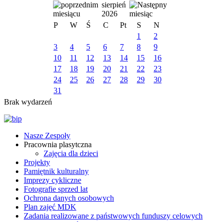
sierpień
2026
P
W
Ś
C
Pt
S
N
1
2
3
4
5
6
7
8
9
10
11
12
13
14
15
16
17
18
19
20
21
22
23
24
25
26
27
28
29
30
31
Brak wydarzeń
Nasze Zespoły
Pracownia plasytczna
Zajęcia dla dzieci
Projekty
Pamiętnik kulturalny
Imprezy cykliczne
Fotografie sprzed lat
Ochrona danych osobowych
Plan zajęć MDK
Zadania realizowane z państwowych funduszy celowych