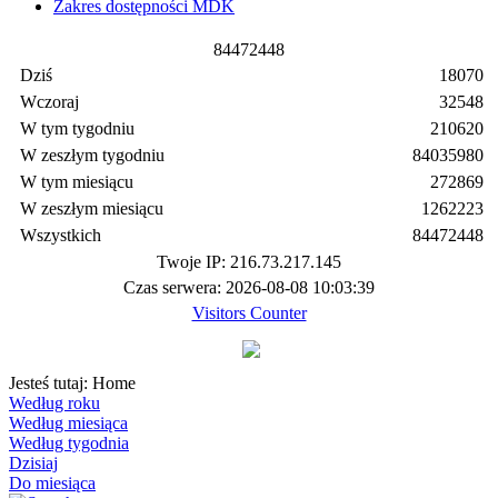
Zakres dostępności MDK
8
4
4
7
2
4
4
8
Dziś
18070
Wczoraj
32548
W tym tygodniu
210620
W zeszłym tygodniu
84035980
W tym miesiącu
272869
W zeszłym miesiącu
1262223
Wszystkich
84472448
Twoje IP: 216.73.217.145
Czas serwera: 2026-08-08 10:03:39
Visitors Counter
Jesteś tutaj:
Home
Według roku
Według miesiąca
Według tygodnia
Dzisiaj
Do miesiąca