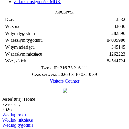
Zakres dostępności MDK
8
4
5
4
4
7
2
4
Dziś
3532
Wczoraj
33036
W tym tygodniu
282896
W zeszłym tygodniu
84035980
W tym miesiącu
345145
W zeszłym miesiącu
1262223
Wszystkich
84544724
Twoje IP: 216.73.216.111
Czas serwera: 2026-08-10 03:10:39
Visitors Counter
Jesteś tutaj:
Home
kwiecień,
2026
Według roku
Według miesiąca
Według tygodnia