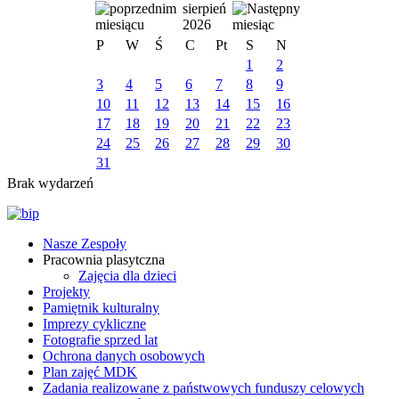
sierpień
2026
P
W
Ś
C
Pt
S
N
1
2
3
4
5
6
7
8
9
10
11
12
13
14
15
16
17
18
19
20
21
22
23
24
25
26
27
28
29
30
31
Brak wydarzeń
Nasze Zespoły
Pracownia plasytczna
Zajęcia dla dzieci
Projekty
Pamiętnik kulturalny
Imprezy cykliczne
Fotografie sprzed lat
Ochrona danych osobowych
Plan zajęć MDK
Zadania realizowane z państwowych funduszy celowych