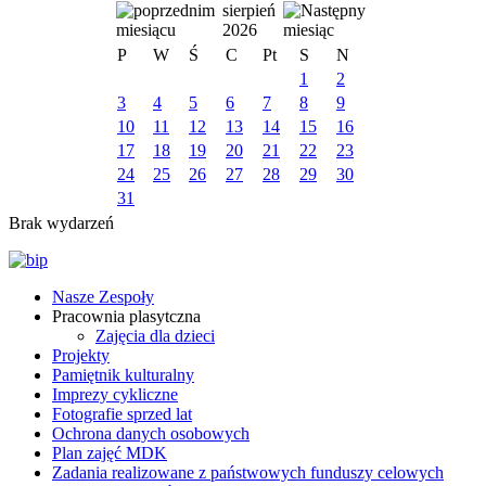
sierpień
2026
P
W
Ś
C
Pt
S
N
1
2
3
4
5
6
7
8
9
10
11
12
13
14
15
16
17
18
19
20
21
22
23
24
25
26
27
28
29
30
31
Brak wydarzeń
Nasze Zespoły
Pracownia plasytczna
Zajęcia dla dzieci
Projekty
Pamiętnik kulturalny
Imprezy cykliczne
Fotografie sprzed lat
Ochrona danych osobowych
Plan zajęć MDK
Zadania realizowane z państwowych funduszy celowych