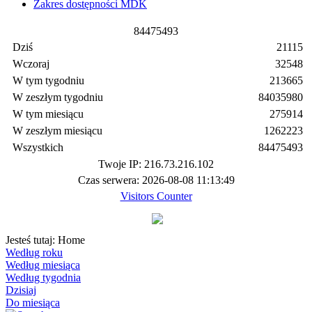
Zakres dostępności MDK
8
4
4
7
5
4
9
3
Dziś
21115
Wczoraj
32548
W tym tygodniu
213665
W zeszłym tygodniu
84035980
W tym miesiącu
275914
W zeszłym miesiącu
1262223
Wszystkich
84475493
Twoje IP: 216.73.216.102
Czas serwera: 2026-08-08 11:13:49
Visitors Counter
Jesteś tutaj:
Home
Według roku
Według miesiąca
Według tygodnia
Dzisiaj
Do miesiąca