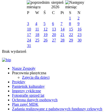
sierpień
2026
P
W
Ś
C
Pt
S
N
1
2
3
4
5
6
7
8
9
10
11
12
13
14
15
16
17
18
19
20
21
22
23
24
25
26
27
28
29
30
31
Brak wydarzeń
Nasze Zespoły
Pracownia plasytczna
Zajęcia dla dzieci
Projekty
Pamiętnik kulturalny
Imprezy cykliczne
Fotografie sprzed lat
Ochrona danych osobowych
Plan zajęć MDK
Zadania realizowane z państwowych funduszy celowych