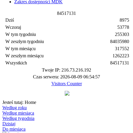
Zakres dostępności MDK
8
4
5
1
7
1
3
1
Dziś
8975
Wczoraj
53778
W tym tygodniu
255303
W zeszłym tygodniu
84035980
W tym miesiącu
317552
W zeszłym miesiącu
1262223
Wszystkich
84517131
Twoje IP: 216.73.216.192
Czas serwera: 2026-08-09 06:54:57
Visitors Counter
Jesteś tutaj:
Home
Według roku
Według miesiąca
Według tygodnia
Dzisiaj
Do miesiąca