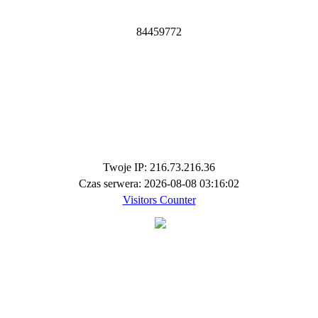
8
4
4
5
9
7
7
2
Twoje IP: 216.73.216.36
Czas serwera: 2026-08-08 03:16:02
Visitors Counter