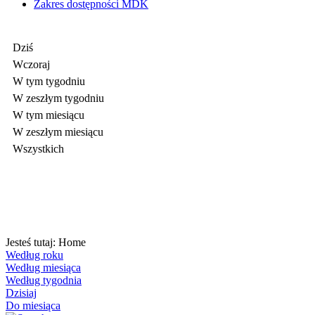
Zakres dostępności MDK
Dziś
Wczoraj
W tym tygodniu
W zeszłym tygodniu
W tym miesiącu
W zeszłym miesiącu
Wszystkich
Jesteś tutaj:
Home
Według roku
Według miesiąca
Według tygodnia
Dzisiaj
Do miesiąca