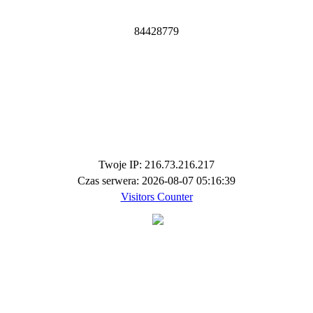
8
4
4
2
8
7
7
9
Twoje IP: 216.73.216.217
Czas serwera: 2026-08-07 05:16:39
Visitors Counter