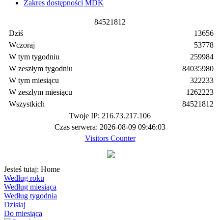
Zakres dostępności MDK
8
4
5
2
1
8
1
2
Dziś
13656
Wczoraj
53778
W tym tygodniu
259984
W zeszłym tygodniu
84035980
W tym miesiącu
322233
W zeszłym miesiącu
1262223
Wszystkich
84521812
Twoje IP: 216.73.217.106
Czas serwera: 2026-08-09 09:46:03
Visitors Counter
Jesteś tutaj:
Home
Według roku
Według miesiąca
Według tygodnia
Dzisiaj
Do miesiąca