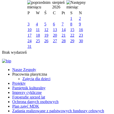
sierpień
2026
P
W
Ś
C
Pt
S
N
1
2
3
4
5
6
7
8
9
10
11
12
13
14
15
16
17
18
19
20
21
22
23
24
25
26
27
28
29
30
31
Brak wydarzeń
Nasze Zespoły
Pracownia plasytczna
Zajęcia dla dzieci
Projekty
Pamiętnik kulturalny
Imprezy cykliczne
Fotografie sprzed lat
Ochrona danych osobowych
Plan zajęć MDK
Zadania realizowane z państwowych funduszy celowych