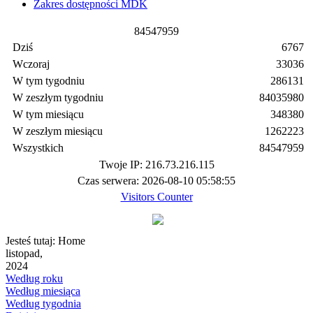
Zakres dostępności MDK
8
4
5
4
7
9
5
9
Dziś
6767
Wczoraj
33036
W tym tygodniu
286131
W zeszłym tygodniu
84035980
W tym miesiącu
348380
W zeszłym miesiącu
1262223
Wszystkich
84547959
Twoje IP: 216.73.216.115
Czas serwera: 2026-08-10 05:58:55
Visitors Counter
Jesteś tutaj:
Home
listopad,
2024
Według roku
Według miesiąca
Według tygodnia