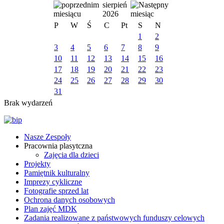
sierpień
2026
P
W
Ś
C
Pt
S
N
1
2
3
4
5
6
7
8
9
10
11
12
13
14
15
16
17
18
19
20
21
22
23
24
25
26
27
28
29
30
31
Brak wydarzeń
Nasze Zespoły
Pracownia plasytczna
Zajęcia dla dzieci
Projekty
Pamiętnik kulturalny
Imprezy cykliczne
Fotografie sprzed lat
Ochrona danych osobowych
Plan zajęć MDK
Zadania realizowane z państwowych funduszy celowych