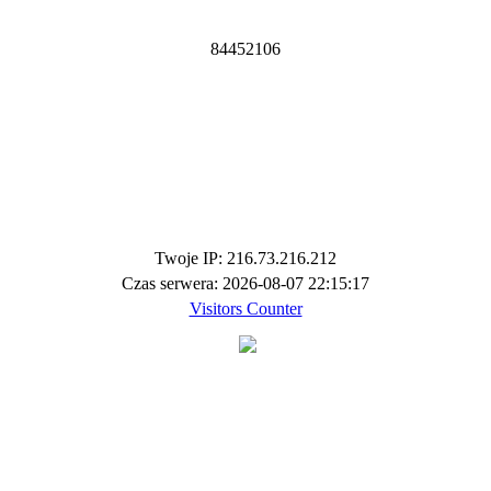
8
4
4
5
2
1
0
6
Twoje IP: 216.73.216.212
Czas serwera: 2026-08-07 22:15:17
Visitors Counter