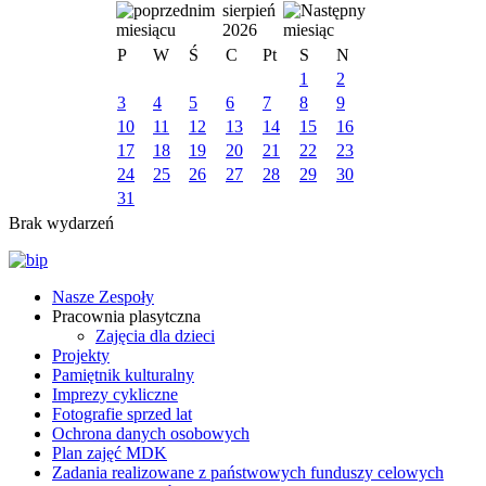
sierpień
2026
P
W
Ś
C
Pt
S
N
1
2
3
4
5
6
7
8
9
10
11
12
13
14
15
16
17
18
19
20
21
22
23
24
25
26
27
28
29
30
31
Brak wydarzeń
Nasze Zespoły
Pracownia plasytczna
Zajęcia dla dzieci
Projekty
Pamiętnik kulturalny
Imprezy cykliczne
Fotografie sprzed lat
Ochrona danych osobowych
Plan zajęć MDK
Zadania realizowane z państwowych funduszy celowych