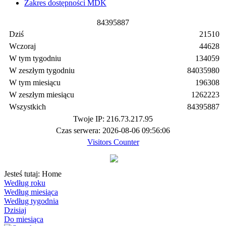
Zakres dostępności MDK
8
4
3
9
5
8
8
7
Dziś
21510
Wczoraj
44628
W tym tygodniu
134059
W zeszłym tygodniu
84035980
W tym miesiącu
196308
W zeszłym miesiącu
1262223
Wszystkich
84395887
Twoje IP: 216.73.217.95
Czas serwera: 2026-08-06 09:56:06
Visitors Counter
Jesteś tutaj:
Home
Według roku
Według miesiąca
Według tygodnia
Dzisiaj
Do miesiąca