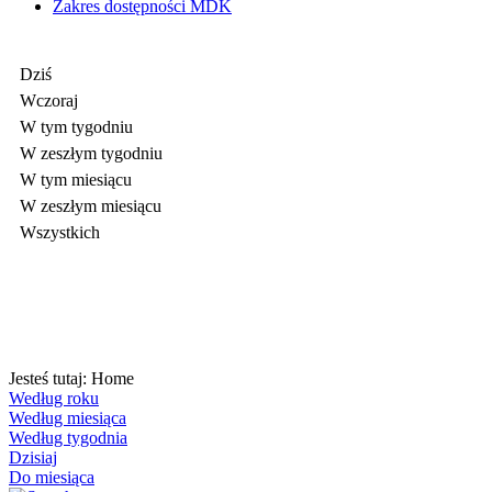
Zakres dostępności MDK
Dziś
Wczoraj
W tym tygodniu
W zeszłym tygodniu
W tym miesiącu
W zeszłym miesiącu
Wszystkich
Jesteś tutaj:
Home
Według roku
Według miesiąca
Według tygodnia
Dzisiaj
Do miesiąca