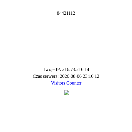
8
4
4
2
1
1
1
2
Twoje IP: 216.73.216.14
Czas serwera: 2026-08-06 23:16:12
Visitors Counter