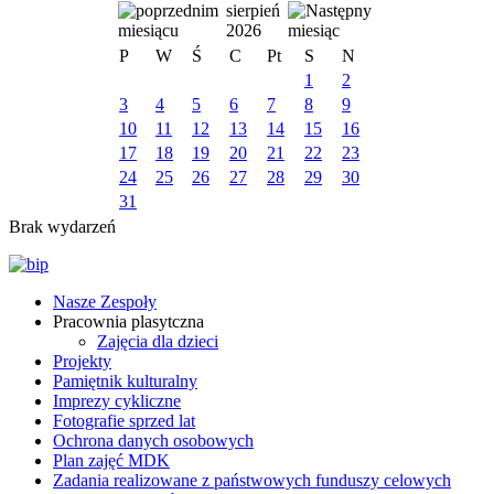
sierpień
2026
P
W
Ś
C
Pt
S
N
1
2
3
4
5
6
7
8
9
10
11
12
13
14
15
16
17
18
19
20
21
22
23
24
25
26
27
28
29
30
31
Brak wydarzeń
Nasze Zespoły
Pracownia plasytczna
Zajęcia dla dzieci
Projekty
Pamiętnik kulturalny
Imprezy cykliczne
Fotografie sprzed lat
Ochrona danych osobowych
Plan zajęć MDK
Zadania realizowane z państwowych funduszy celowych