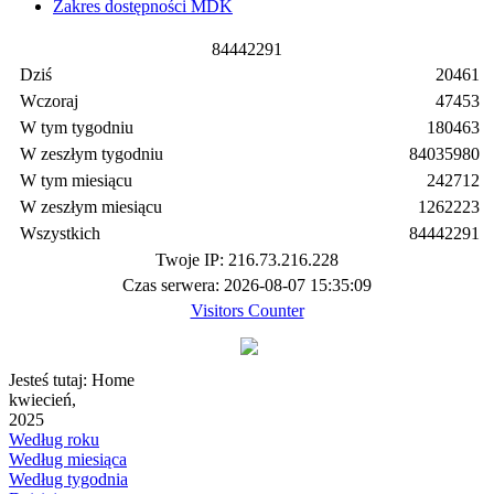
Zakres dostępności MDK
8
4
4
4
2
2
9
1
Dziś
20461
Wczoraj
47453
W tym tygodniu
180463
W zeszłym tygodniu
84035980
W tym miesiącu
242712
W zeszłym miesiącu
1262223
Wszystkich
84442291
Twoje IP: 216.73.216.228
Czas serwera: 2026-08-07 15:35:09
Visitors Counter
Jesteś tutaj:
Home
kwiecień,
2025
Według roku
Według miesiąca
Według tygodnia