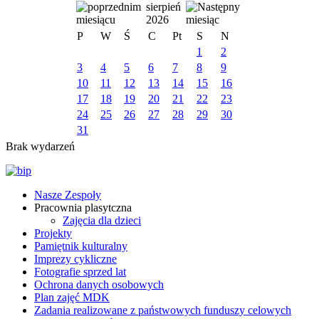
sierpień
2026
P
W
Ś
C
Pt
S
N
1
2
3
4
5
6
7
8
9
10
11
12
13
14
15
16
17
18
19
20
21
22
23
24
25
26
27
28
29
30
31
Brak wydarzeń
Nasze Zespoły
Pracownia plasytczna
Zajęcia dla dzieci
Projekty
Pamiętnik kulturalny
Imprezy cykliczne
Fotografie sprzed lat
Ochrona danych osobowych
Plan zajęć MDK
Zadania realizowane z państwowych funduszy celowych