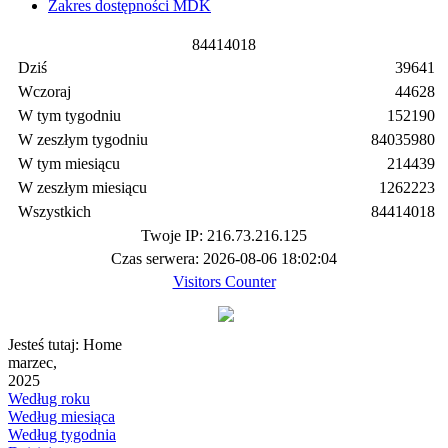
Zakres dostępności MDK
8
4
4
1
4
0
1
8
Dziś
39641
Wczoraj
44628
W tym tygodniu
152190
W zeszłym tygodniu
84035980
W tym miesiącu
214439
W zeszłym miesiącu
1262223
Wszystkich
84414018
Twoje IP: 216.73.216.125
Czas serwera: 2026-08-06 18:02:04
Visitors Counter
Jesteś tutaj:
Home
marzec,
2025
Według roku
Według miesiąca
Według tygodnia