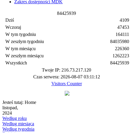
Zakres dostępności MDK
8
4
4
2
5
9
3
9
Dziś
4109
Wczoraj
47453
W tym tygodniu
164111
W zeszłym tygodniu
84035980
W tym miesiącu
226360
W zeszłym miesiącu
1262223
Wszystkich
84425939
Twoje IP: 216.73.217.120
Czas serwera: 2026-08-07 03:11:12
Visitors Counter
Jesteś tutaj:
Home
listopad,
2024
Według roku
Według miesiąca
Według tygodnia