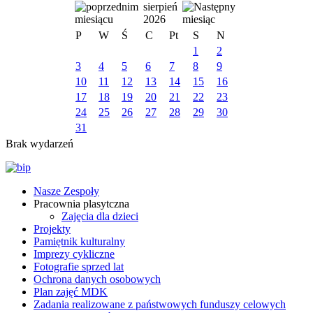
sierpień
2026
P
W
Ś
C
Pt
S
N
1
2
3
4
5
6
7
8
9
10
11
12
13
14
15
16
17
18
19
20
21
22
23
24
25
26
27
28
29
30
31
Brak wydarzeń
Nasze Zespoły
Pracownia plasytczna
Zajęcia dla dzieci
Projekty
Pamiętnik kulturalny
Imprezy cykliczne
Fotografie sprzed lat
Ochrona danych osobowych
Plan zajęć MDK
Zadania realizowane z państwowych funduszy celowych