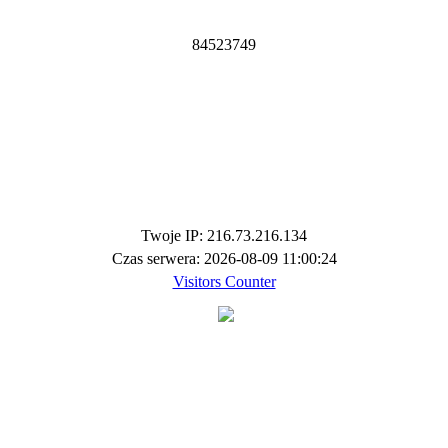
8
4
5
2
3
7
4
9
Twoje IP: 216.73.216.134
Czas serwera: 2026-08-09 11:00:24
Visitors Counter