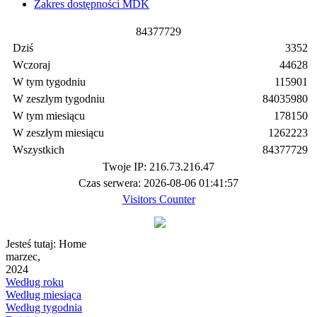
Zakres dostępności MDK
8
4
3
7
7
7
2
9
Dziś
3352
Wczoraj
44628
W tym tygodniu
115901
W zeszłym tygodniu
84035980
W tym miesiącu
178150
W zeszłym miesiącu
1262223
Wszystkich
84377729
Twoje IP: 216.73.216.47
Czas serwera: 2026-08-06 01:41:57
Visitors Counter
Jesteś tutaj:
Home
marzec,
2024
Według roku
Według miesiąca
Według tygodnia