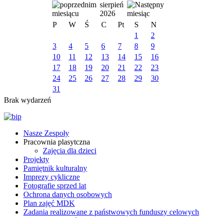
sierpień
2026
P
W
Ś
C
Pt
S
N
1
2
3
4
5
6
7
8
9
10
11
12
13
14
15
16
17
18
19
20
21
22
23
24
25
26
27
28
29
30
31
Brak wydarzeń
Nasze Zespoły
Pracownia plasytczna
Zajęcia dla dzieci
Projekty
Pamiętnik kulturalny
Imprezy cykliczne
Fotografie sprzed lat
Ochrona danych osobowych
Plan zajęć MDK
Zadania realizowane z państwowych funduszy celowych