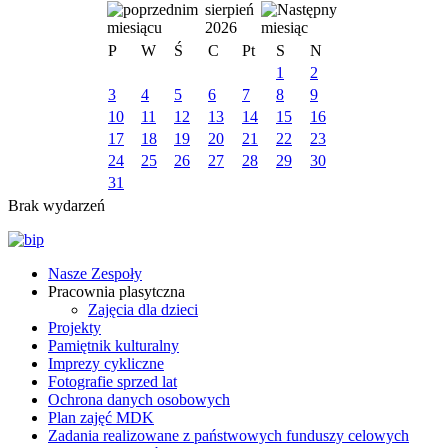
sierpień
2026
P
W
Ś
C
Pt
S
N
1
2
3
4
5
6
7
8
9
10
11
12
13
14
15
16
17
18
19
20
21
22
23
24
25
26
27
28
29
30
31
Brak wydarzeń
Nasze Zespoły
Pracownia plasytczna
Zajęcia dla dzieci
Projekty
Pamiętnik kulturalny
Imprezy cykliczne
Fotografie sprzed lat
Ochrona danych osobowych
Plan zajęć MDK
Zadania realizowane z państwowych funduszy celowych