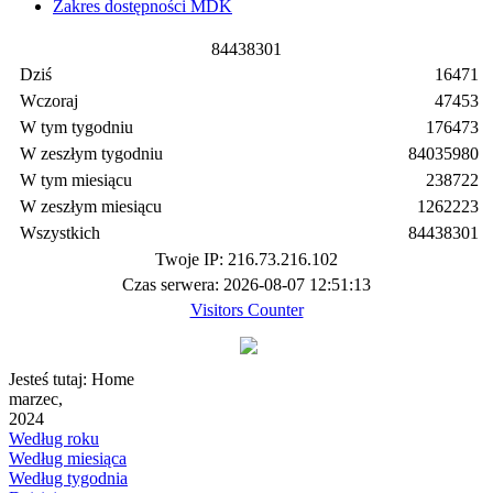
Zakres dostępności MDK
8
4
4
3
8
3
0
1
Dziś
16471
Wczoraj
47453
W tym tygodniu
176473
W zeszłym tygodniu
84035980
W tym miesiącu
238722
W zeszłym miesiącu
1262223
Wszystkich
84438301
Twoje IP: 216.73.216.102
Czas serwera: 2026-08-07 12:51:13
Visitors Counter
Jesteś tutaj:
Home
marzec,
2024
Według roku
Według miesiąca
Według tygodnia