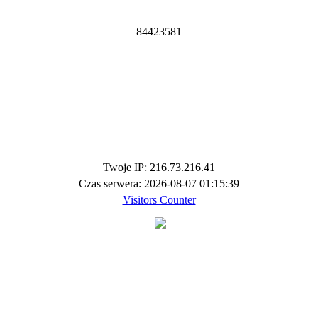
8
4
4
2
3
5
8
1
Twoje IP: 216.73.216.41
Czas serwera: 2026-08-07 01:15:39
Visitors Counter