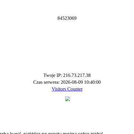
8
4
5
2
3
0
6
9
Twoje IP: 216.73.217.38
Czas serwera: 2026-08-09 10:40:00
Visitors Counter
zeba kupić, niektóre po prostu można sobie zrobić.