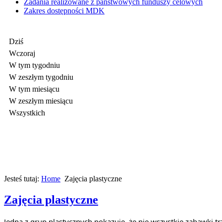
Zadania realizowane z państwowych funduszy celowych
Zakres dostępności MDK
Dziś
Wczoraj
W tym tygodniu
W zeszłym tygodniu
W tym miesiącu
W zeszłym miesiącu
Wszystkich
Jesteś tutaj:
Home
Zajęcia plastyczne
Zajęcia plastyczne
Jedna z grup plastycznych pokazuje, że nie wszystkie zabawki tr