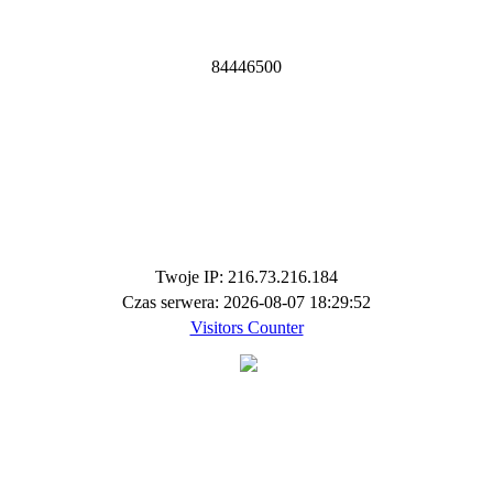
8
4
4
4
6
5
0
0
Twoje IP: 216.73.216.184
Czas serwera: 2026-08-07 18:29:52
Visitors Counter