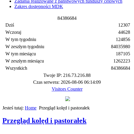
Zadania realizowane z państwowych funduszy celowych
Zakres dostępności MDK
8
4
3
8
6
6
8
4
Dziś
12307
Wczoraj
44628
W tym tygodniu
124856
W zeszłym tygodniu
84035980
W tym miesiącu
187105
W zeszłym miesiącu
1262223
Wszystkich
84386684
Twoje IP: 216.73.216.88
Czas serwera: 2026-08-06 06:14:09
Visitors Counter
Jesteś tutaj:
Home
Przegląd kolęd i pastorałek
Przegląd kolęd i pastorałek