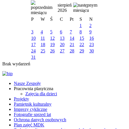
sierpień
2026
P
W
Ś
C
Pt
S
N
1
2
3
4
5
6
7
8
9
10
11
12
13
14
15
16
17
18
19
20
21
22
23
24
25
26
27
28
29
30
31
Brak wydarzeń
Nasze Zespoły
Pracownia plasytczna
Zajęcia dla dzieci
Projekty
Pamiętnik kulturalny
Imprezy cykliczne
Fotografie sprzed lat
Ochrona danych osobowych
Plan zajęć MDK