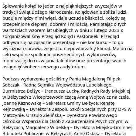
Śpiewanie kolęd to jeden z najpiękniejszych zwyczajów w 
tradycji Świąt Bożego Narodzenia. Kolędowanie zbliża ludzi, 
buduje między nimi więzi, daje uczucie bliskości. Kolędy są 
przepełnione ciepłem, dobrem i miłością. Pamiętając o tych 
wartościach wzorem lat ubiegłych w dniu 2 lutego 2023 r. 
zorganizowaliśmy Przegląd Kolęd i Pastorałek. Przegląd 
odbywa się na zasadzie prezentacji – nie konkursu – to go 
wyróżnia i sprawia, że jest tu niepowtarzalny klimat. Ma on na 
celu wspólne spotkanie poszczególnych wykonawców, 
mobilizację do rozwijania talentów oraz prezentację swoich 
osiągnięć wobec szerszego audytorium.
Podczas wydarzenia gościliśmy Panią Magdalenę Filipek-
Sobczak - Radną Sejmiku Województwa Lubelskiego, 
Burmistrza Bełżyc – Ireneusza Łuckę, Radnych Rady Miejskiej 
w Bełżycach z Wiceprzewodniczącą Anną Wójtowicz na czele, 
Joannę Kaznowską – Sekretarz Gminy Bełżyce, Renatę 
Rejnowską – Dyrektora Zespołu Szkół Specjalnych przy DPS w 
Matczynie, Urszulę Zielińską – Dyrektora Powiatowego 
Ośrodka Wsparcia dla Osób z Zaburzeniami Psychicznymi w 
Bełżycach, Magdalenę Widelską – Dyrektora Miejsko-Gminnej 
Biblioteki Publicznej w Bełżycach, Annę Ostasz – Dyrektora 