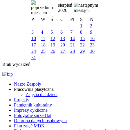
sierpień
2026
P
W
Ś
C
Pt
S
N
1
2
3
4
5
6
7
8
9
10
11
12
13
14
15
16
17
18
19
20
21
22
23
24
25
26
27
28
29
30
31
Brak wydarzeń
Nasze Zespoły
Pracownia plasytczna
Zajęcia dla dzieci
Projekty
Pamiętnik kulturalny
Imprezy cykliczne
Fotografie sprzed lat
Ochrona danych osobowych
Plan zajęć MDK