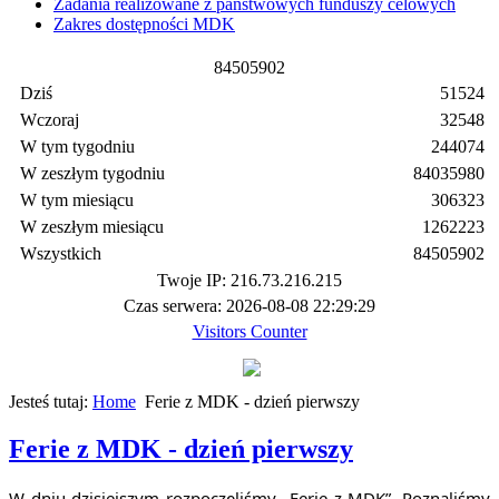
Zadania realizowane z państwowych funduszy celowych
Zakres dostępności MDK
8
4
5
0
5
9
0
2
Dziś
51524
Wczoraj
32548
W tym tygodniu
244074
W zeszłym tygodniu
84035980
W tym miesiącu
306323
W zeszłym miesiącu
1262223
Wszystkich
84505902
Twoje IP: 216.73.216.215
Czas serwera: 2026-08-08 22:29:29
Visitors Counter
Jesteś tutaj:
Home
Ferie z MDK - dzień pierwszy
Ferie z MDK - dzień pierwszy
W dniu dzisiejszym rozpoczęliśmy „Ferie z MDK”. Poznaliśmy 